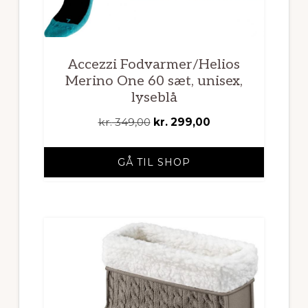
Accezzi Fodvarmer/Helios
Merino One 60 sæt, unisex,
lyseblå
Den
Den
kr.
349,00
kr.
299,00
oprindelige
aktuelle
pris
pris
GÅ TIL SHOP
var:
er:
kr. 349,00.
kr. 299,00.