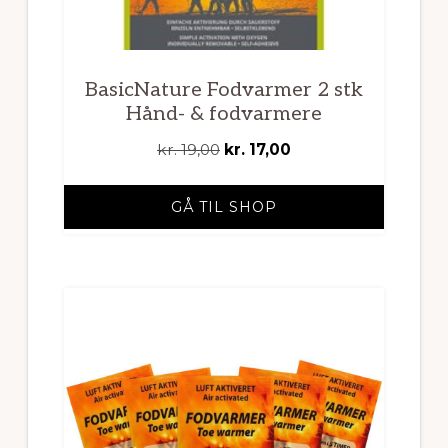
BasicNature Fodvarmer 2 stk
Hånd- & fodvarmere
Den
Den
kr.
19,00
kr.
17,00
oprindelige
aktuelle
pris
pris
GÅ TIL SHOP
var:
er:
kr. 19,00.
kr. 17,00.