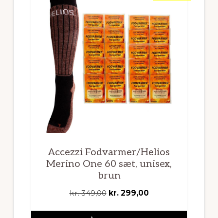
Accezzi Fodvarmer/Helios
Merino One 60 sæt, unisex,
brun
Den
Den
kr.
349,00
kr.
299,00
oprindelige
aktuelle