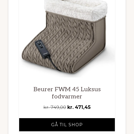
Beurer FWM 45 Luksus
fodvarmer
Den
Den
kr.
749,00
kr.
471,45
oprindelige
aktuelle
pris
pris
GÅ TIL SHOP
var:
er: