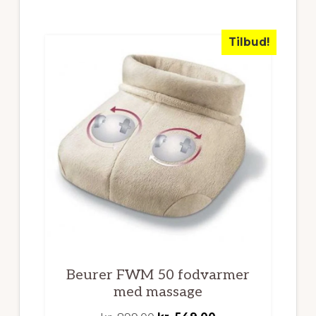
kr. 749,00.
kr. 471,45.
Tilbud!
Beurer FWM 50 fodvarmer
med massage