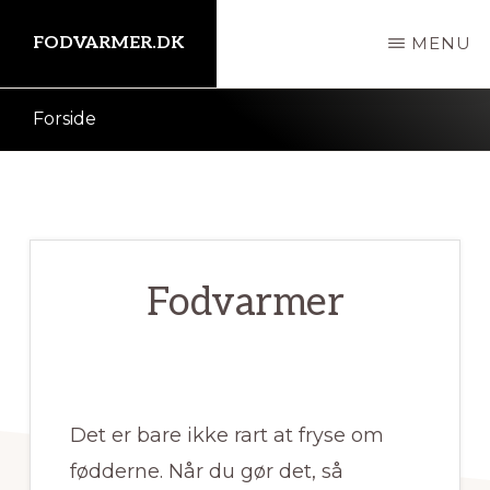
Skip
FODVARMER.DK
MENU
til
indhold
Kort
Forside
intro
her
Fodvarmer
Det er bare ikke rart at fryse om
fødderne. Når du gør det, så